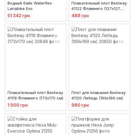
Водный байк Waterflex
Плавательный плот Bestway
Lanabike Evo
41122 Фламинго (127х127
см)
51 342 грн
488 грн
Плавательный плот Bestway
Плот для плавания Bestway
41119 Фламинго (173х170 см)
41120 Лебедь (169х169 см)
1 000 грн
980 грн