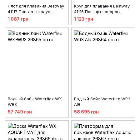
Плот для плавания Bestway
Круг для плавания Bestway
41117 Поп-арт страус
41116 Поп-арт носорог
(190х166 см)
(201х102 см)
1 087 грн
1 123 грн
Водный байк Waterflex WX-
Водный байк Waterflex WR3
WR3
AIR
57 749 грн
58 695 грн