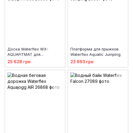
Доска Waterflex WX-
Платформа для прыжков
AQUAFITMAT для
Waterflex Aquatic Jumping
аквафитнеса
25 628 грн
23 693 грн