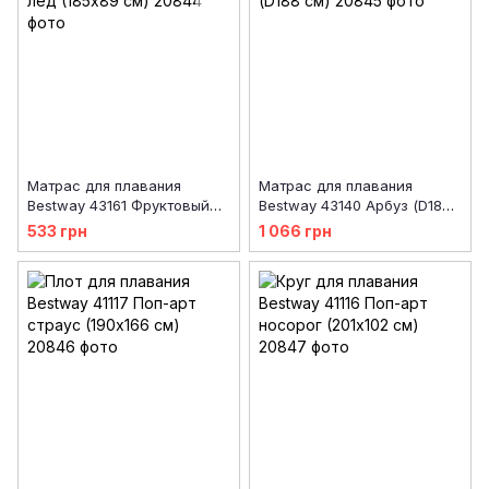
Матрас для плавания
Матрас для плавания
Bestway 43161 Фруктовый
Bestway 43140 Арбуз (D188
лёд (185х89 см)
см)
533 грн
1 066 грн