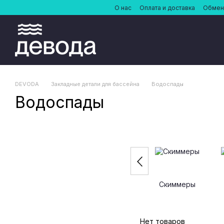
Перейти к основному контенту
О нас
Оплата и доставка
Обмен 
DEVODA
Закладные детали для бассейна
Водоспады
Водоспады
Скиммеры
Нет товаров