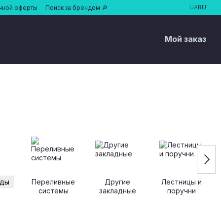
UA
RU
чной оферты
Поиск за брендом 🔎
Мой заказ
ады
Переливные
Другие
Лестницы и
системы
закладные
поручни