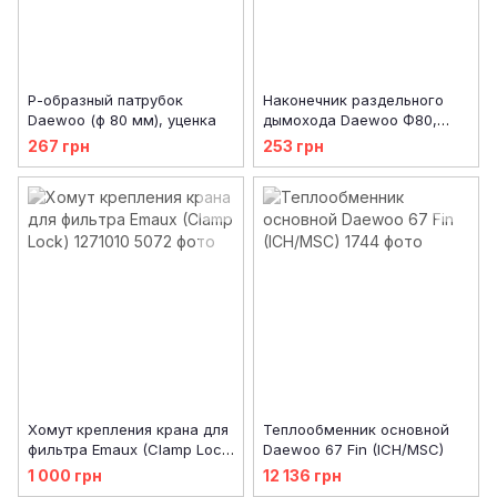
Р-образный патрубок
Наконечник раздельного
Daewoo (ф 80 мм), уценка
дымохода Daewoo Ф80,
уценка
267 грн
253 грн
Хомут крепления крана для
Теплообменник основной
фильтра Emaux (Clamp Lock)
Daewoo 67 Fin (ICH/MSC)
1271010
1 000 грн
12 136 грн