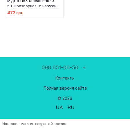
Муфта ПВХ Kripsol EHR30
50.C разборная, с наружной
резьбой d50х2"
472 грн
098 651-06-50
+
Контакты
Полная версия сайта
© 2026
UA
RU
Интернет-магазин создан с Хорошоп