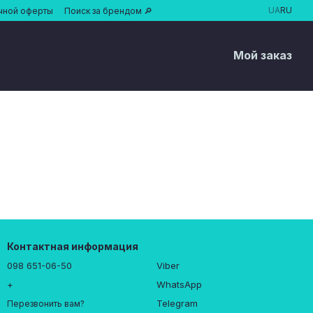
UA
RU
чной оферты
Поиск за брендом 🔎
Мой заказ
Контактная информация
098 651-06-50
Viber
+
WhatsApp
Telegram
Перезвонить вам?