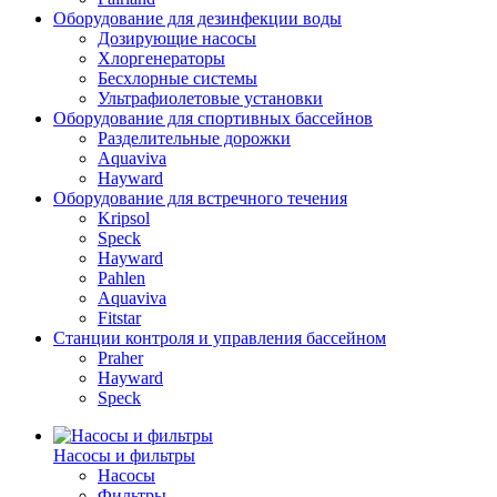
Оборудование для дезинфекции воды
Дозирующие насосы
Хлоргенераторы
Бесхлорные системы
Ультрафиолетовые установки
Оборудование для спортивных бассейнов
Разделительные дорожки
Aquaviva
Hayward
Оборудование для встречного течения
Kripsol
Speck
Hayward
Pahlen
Aquaviva
Fitstar
Станции контроля и управления бассейном
Praher
Hayward
Speck
Насосы и фильтры
Насосы
Фильтры