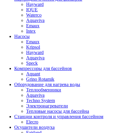
Hayward
IQUE
Waterco
Aquaviva
Emaux
Intex
Насосы
Emaux
Kripsol
Hayward
Aquaviva
Speck
Компрессоры для бассейнов
Aquant
Grino Rotamik
Оборудование для нагрева воды
Теплообменники
Aquaviva
Techno System
Электронагреватели
Тепловые насосы для бассейна
Станции контроля и управления бассейном
Elecro
Осушители воздуха
Fairland