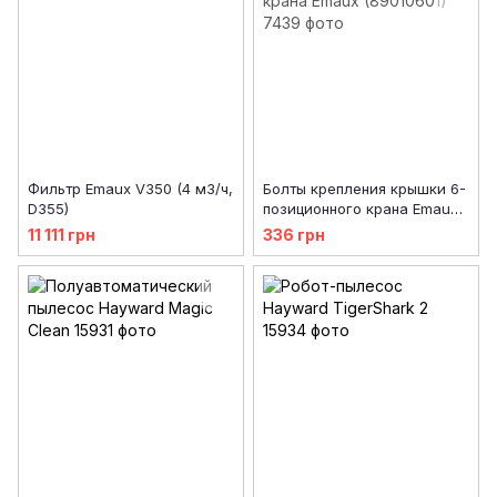
Фильтр Emaux V350 (4 м3/ч,
Болты крепления крышки 6-
D355)
позиционного крана Emaux
(89010601)
11 111 грн
336 грн