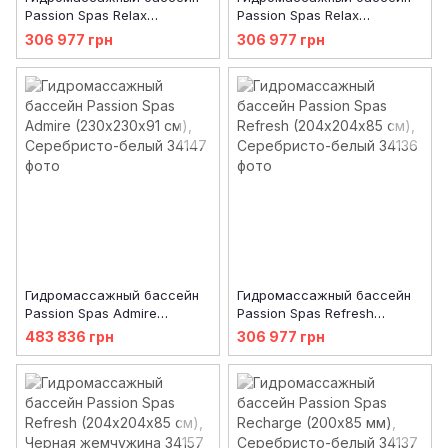
Passion Spas Relax
Passion Spas Relax
(204х204х85 см), Черная
(204х204х85 см), Серый
306 977 грн
306 977 грн
жемчужина
горизонт пустыни
Гидромассажный бассейн
Гидромассажный бассейн
Passion Spas Admire
Passion Spas Refresh
(230х230х91 см),
(204х204х85 см),
483 836 грн
306 977 грн
Серебристо-белый
Серебристо-белый