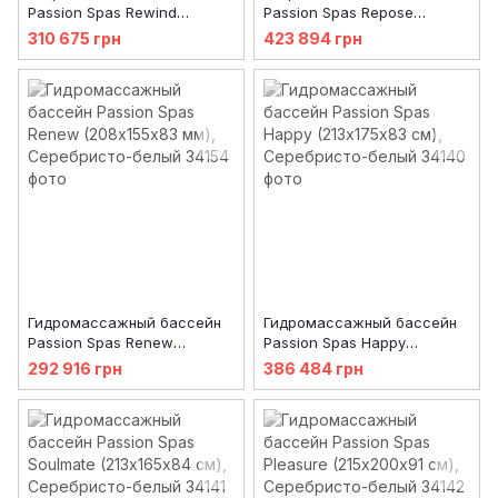
Passion Spas Rewind
Passion Spas Repose
(204х204х85 мм),
(254х204х85 мм),
310 675 грн
423 894 грн
Серебристо-белый
Серебристо-белый
Гидромассажный бассейн
Гидромассажный бассейн
Passion Spas Renew
Passion Spas Happy
(208х155х83 мм),
(213х175х83 см),
292 916 грн
386 484 грн
Серебристо-белый
Серебристо-белый