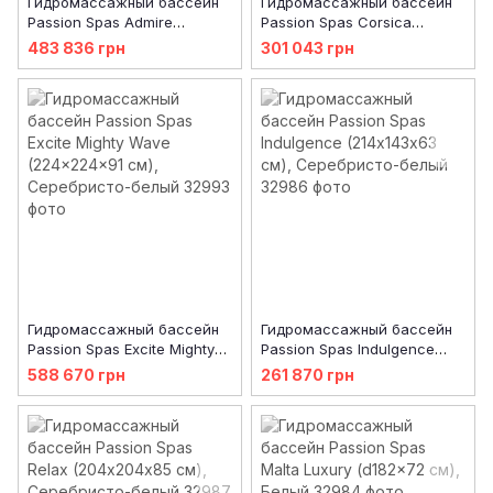
Гидромассажный бассейн
Гидромассажный бассейн
Passion Spas Admire
Passion Spas Corsica
(230х230х91 см), Черная
Superior (232x232x87 см),
483 836 грн
301 043 грн
жемчужина
Белый
Гидромассажный бассейн
Гидромассажный бассейн
Passion Spas Excite Mighty
Passion Spas Indulgence
Wave (224x224x91 см),
(214х143х63 см),
588 670 грн
261 870 грн
Серебристо-белый
Серебристо-белый