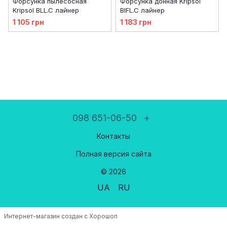
Форсунка пылесосная
Форсунка донная Kripsol
Kripsol BLL.C лайнер
BIFL.C лайнер
1 105 грн
1 183 грн
098 651-06-50
+
Контакты
Полная версия сайта
© 2026
UA
RU
Интернет-магазин создан с Хорошоп