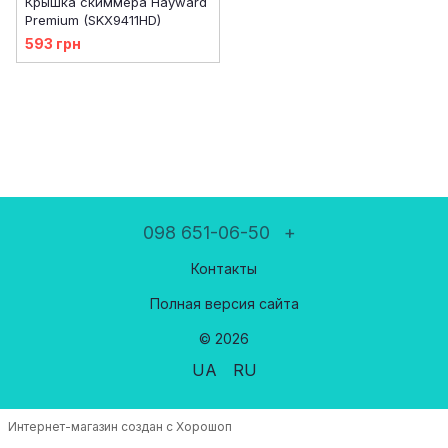
Крышка скиммера Hayward
Premium (SKX9411HD)
593 грн
098 651-06-50
+
Контакты
Полная версия сайта
© 2026
UA
RU
Интернет-магазин создан с Хорошоп