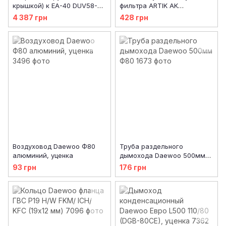
крышкой) к EA-40 DUV58-
фильтра ARTIK AK
50241
RFFI1112.01R/ RFD0100.12R
4 387 грн
428 грн
Воздуховод Daewoo Ф80
Труба раздельного
алюминий, уценка
дымохода Daewoo 500мм
Ф80
93 грн
176 грн