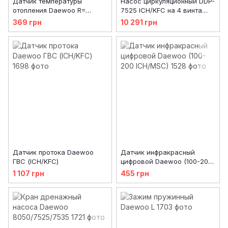
Датчик температуры
Насос циркуляционный DDP-
отопления Daewoo R=
7525 ICH/KFC на 4 винта
54kОm (ICH/MSC)
(ICH/KFC)
369 грн
10 291 грн
Датчик протока Daewoo
Датчик инфракрасный
ГВС (ICH/KFC)
цифровой Daewoo (100-200
ICH/MSC)
1 107 грн
455 грн