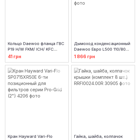
Кольцо Daewoo фланца ГВС
Дымоход конденсационный
P19 H/W FKM/ ICH/ KFC
Daewoo Евро L500 110/80
(19х12 мм)
(DGB-80CE), уценка
41 грн
1 866 грн
Кран Hayward Vari-Flo
Гайка, шайба, колпачок