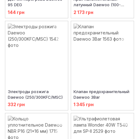
95 DEG
латунный Daewoo (100-
200ICH, 250-300KFC)
144 грн
2 173 грн
Электроды розжига
Клапан предохранительный
Daewoo (250/300KFC/MSC)
Daewoo 3Bar
332 грн
1 345 грн