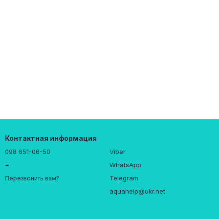
Контактная информация
098 651-06-50
Viber
+
WhatsApp
Telegram
Перезвонить вам?
aquahelp@ukr.net