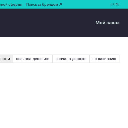
UA
RU
чной оферты
Поиск за брендом 🔎
Мой заказ
ности
сначала дешевле
сначала дороже
по названию