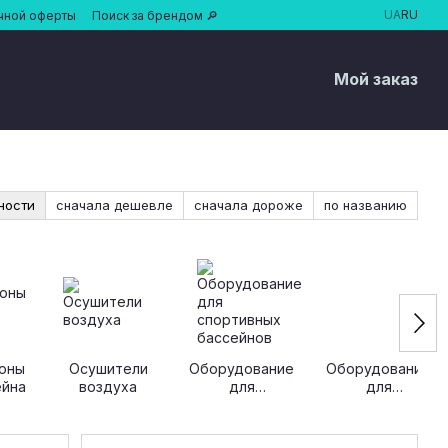
UA
RU
чной оферты
Поиск за брендом 🔎
Мой заказ
ности
сначала дешевле
сначала дороже
по названию
оны
Осушители
Оборудование
Оборудование
ейна
воздуха
для
для
спортивных
дезинфекции
бассейнов
воды