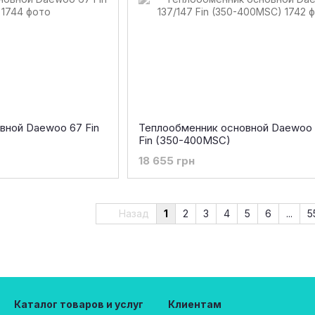
вной Daewoo 67 Fin
Теплообменник основной Daewoo 
Fin (350-400MSC)
18 655 грн
Назад
1
2
3
4
5
6
...
5
Каталог товаров и услуг
Клиентам