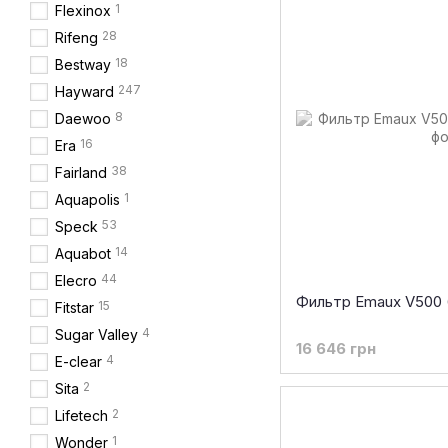
1
Flexinox
28
Rifeng
18
Bestway
247
Hayward
8
Daewoo
16
Era
38
Fairland
1
Aquapolis
53
Speck
14
Aquabot
44
Elecro
Фильтр Emaux V500 (
15
Fitstar
4
Sugar Valley
16 646 грн
4
E-clear
2
Sita
2
Lifetech
1
Wonder