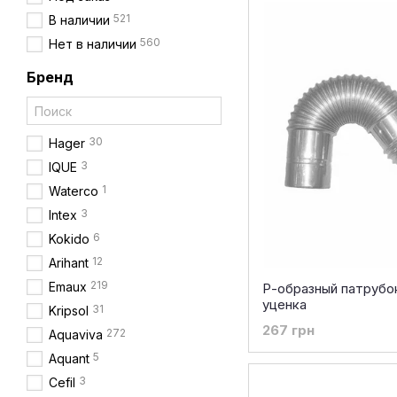
521
В наличии
560
Нет в наличии
Бренд
30
Hager
3
IQUE
1
Waterco
3
Intex
6
Kokido
12
Arihant
219
Emaux
Р-образный патрубо
уценка
31
Kripsol
267 грн
272
Aquaviva
5
Aquant
3
Cefil