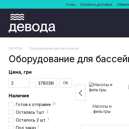
Перейти к основному контенту
О нас
Оплата и доставка
Обмен 
DEVODA
Оборудование для бассейнов
Оборудование для бассей
Цена, грн
От Цена, грн
До Цена, грн
OK
Наличие
21
Готов к отправке
Насосы и
фильтры
2
Осталась 1 шт.
1
Осталось 2 шт.
1
Под заказ