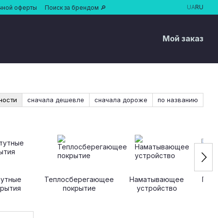
UA
RU
чной оферты
Поиск за брендом 🔎
Мой заказ
ности
сначала дешевле
сначала дороже
по названию
тутные
Теплосберегающее
Наматывающее
Покр
крытия
покрытие
устройство
ба