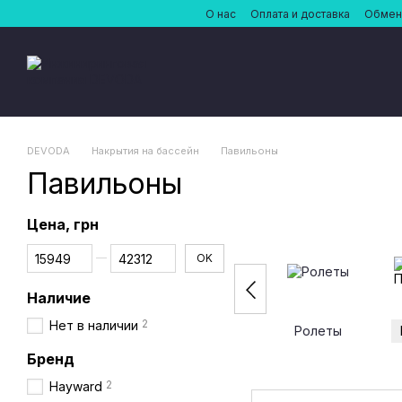
Перейти к основному контенту
О нас
Оплата и доставка
Обмен 
DEVODA
Накрытия на бассейн
Павильоны
Павильоны
Цена, грн
От Цена, грн
До Цена, грн
OK
Наличие
2
Нет в наличии
Ролеты
Бренд
2
Hayward