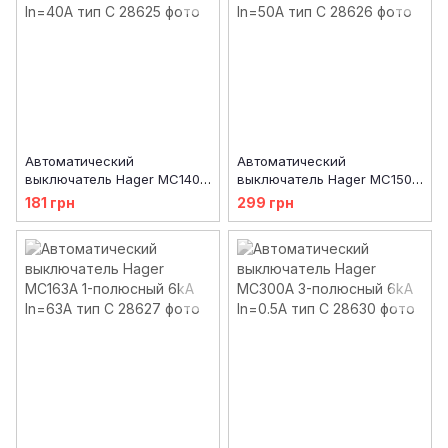
Автоматический
Автоматический
выключатель Hager MC140A
выключатель Hager MC150A
1-полюсный 6kA In=40A тип
1-полюсный 6kA In=50A тип
181 грн
299 грн
C
C