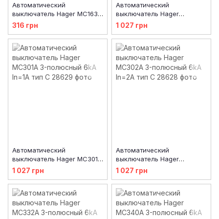
Автоматический
Автоматический
выключатель Hager MC163A
выключатель Hager
1-полюсный 6kA In=63A тип
MC300A 3-полюсный 6kA
316 грн
1 027 грн
C
In=0.5А тип C
Автоматический
Автоматический
выключатель Hager MC301A
выключатель Hager
3-полюсный 6kA In=1А тип C
MC302A 3-полюсный 6kA
1 027 грн
1 027 грн
In=2А тип C