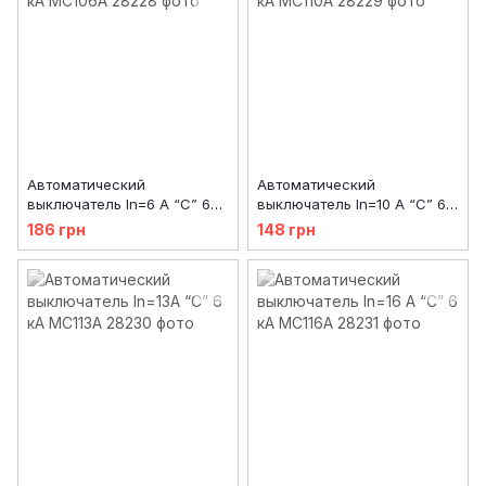
Автоматический
Автоматический
выключатель In=6 А “C” 6
выключатель In=10 А “C” 6
кA MC106A
кA MC110A
186 грн
148 грн