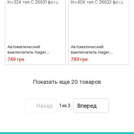
Автоматический
Автоматический
выключатель Hager
выключатель Hager
MC332A 3-полюсный 6kA
MC340A 3-полюсный 6kA
749 грн
783 грн
In=32А тип C
In=40А тип C
Показать еще 20 товаров
Назад
Вперед
1
из 3