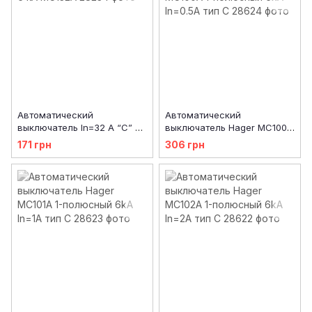
Автоматический
Автоматический
выключатель In=32 А “C” 6
выключатель Hager MC100A
кA MC132A
1-полюсный 6kA In=0.5A тип
171 грн
306 грн
C