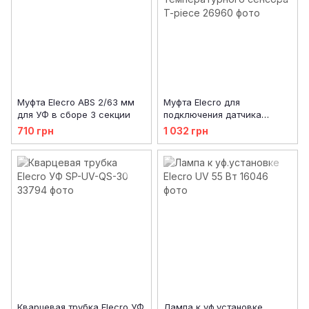
Муфта Elecro ABS 2/63 мм
Муфта Elecro для
для УФ в сборе 3 секции
подключения датчика
протока и температурного
710 грн
1 032 грн
сенсора T-piece
Кварцевая трубка Elecro УФ
Лампа к уф.установке