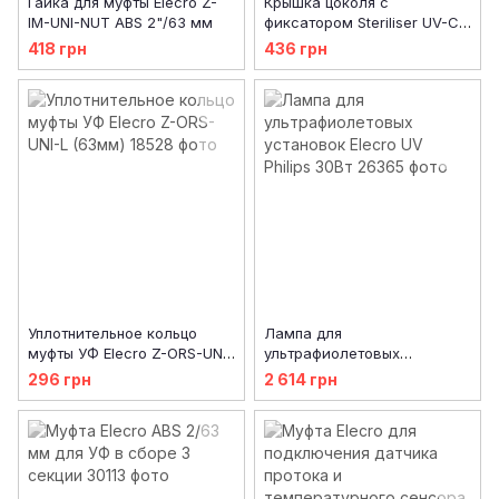
Гайка для муфты Elecro Z-
Крышка цоколя с
IM-UNI-NUT ABS 2"/63 мм
фиксатором Steriliser UV-C
Elecro SP-UV-LCR
418 грн
436 грн
Уплотнительное кольцо
Лампа для
муфты УФ Elecro Z-ORS-UNI-
ультрафиолетовых
L (63мм)
установок Elecro UV Philips
296 грн
2 614 грн
30Вт