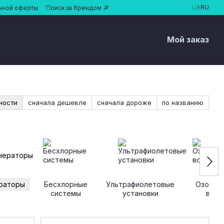
UA
RU
чной оферты
Поиск за брендом 🔎
Мой заказ
ности
сначала дешевле
сначала дороже
по названию
раторы
Бесхлорные
Ультрафиолетовые
Озонат
системы
установки
вод