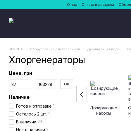
Перейти к основному контенту
О нас
Оплата и доставка
Обмен 
DEVODA
Оборудование для бассейнов
Дезинфекция воды
Хл
Хлоргенераторы
Цена, грн
От Цена, грн
До Цена, грн
OK
Наличие
1
Готов к отправке
Дозирующие
С
насосы
к
1
Осталось 2 шт.
о
34
В наличии
9
Нет в наличии