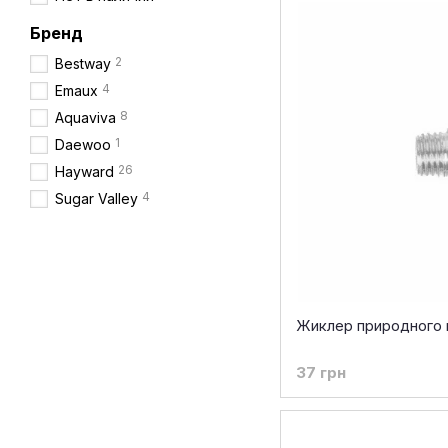
Бренд
2
Bestway
4
Emaux
8
Aquaviva
1
Daewoo
26
Hayward
4
Sugar Valley
Жиклер природного 
37 грн