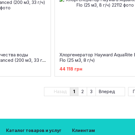
ачества воды
Хлоргенератор Hayward AquaRite 
anced (200 м3, 33 г/
Flo (25 м3, 8 г/ч)
44 118 грн
Назад
1
2
3
Вперед
Каталог товаров и услуг
Клиентам