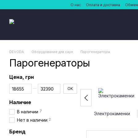
Перейти к основному контенту
О нас
Оплата и доставка
Обмен 
DEVODA
Оборудование для саун
Парогенераторы
Парогенераторы
Цена, грн
От Цена, грн
До Цена, грн
OK
Наличие
7
В наличии
Электрокаменки
2
Нет в наличии
Бренд