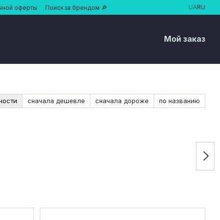
UA
RU
чной оферты
Поиск за брендом 🔎
Мой заказ
ности
сначала дешевле
сначала дороже
по названию