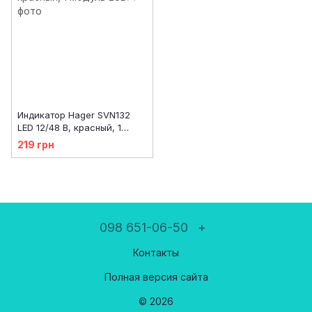
Индикатор Hager SVN132
LED 12/48 В, красный, 1
модуль
219 грн
098 651-06-50
+
Контакты
Полная версия сайта
© 2026