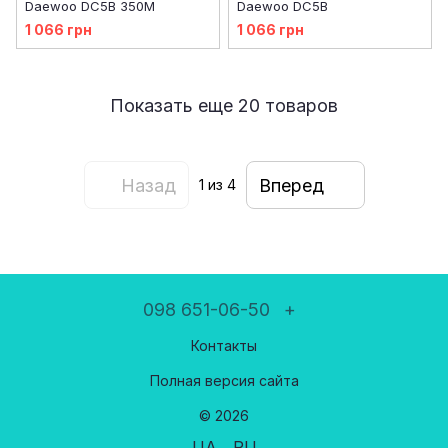
Daewoo DC5B 350М
Daewoo DC5B
1 066 грн
1 066 грн
Показать еще 20 товаров
Назад
Вперед
1
из 4
098 651-06-50
+
Контакты
Полная версия сайта
© 2026
UA
RU