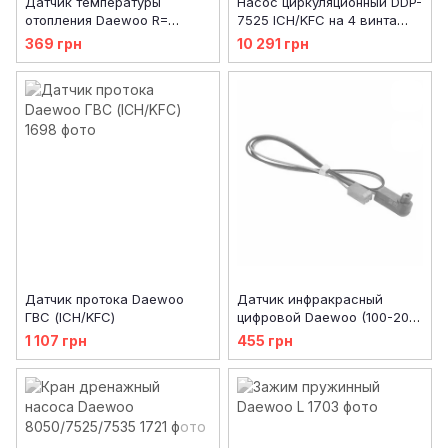
Датчик температуры
Насос циркуляционный DDP-
отопления Daewoo R=
7525 ICH/KFC на 4 винта
54kОm (ICH/MSC)
(ICH/KFC)
369 грн
10 291 грн
Датчик протока Daewoo
Датчик инфракрасный
ГВС (ICH/KFC)
цифровой Daewoo (100-200
ICH/MSC)
1 107 грн
455 грн