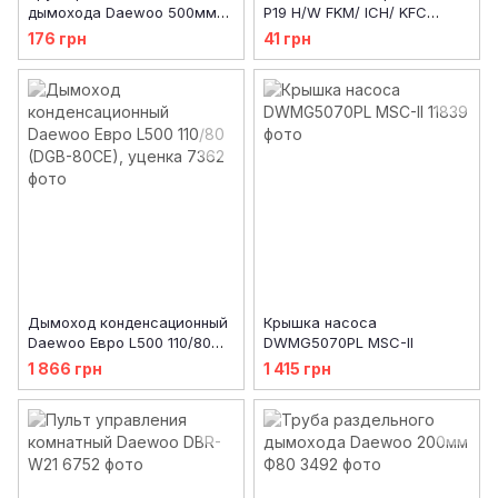
дымохода Daewoo 500мм
P19 H/W FKM/ ICH/ KFC
Ф80
(19х12 мм)
176 грн
41 грн
Дымоход конденсационный
Крышка насоса
Daewoo Евро L500 110/80
DWMG5070PL MSC-II
(DGB-80CE), уценка
1 866 грн
1 415 грн