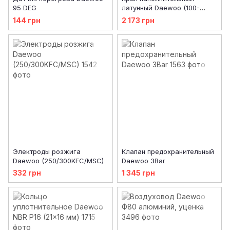
95 DEG
латунный Daewoo (100-
200ICH, 250-300KFC)
144 грн
2 173 грн
Электроды розжига
Клапан предохранительный
Daewoo (250/300KFC/MSC)
Daewoo 3Bar
332 грн
1 345 грн