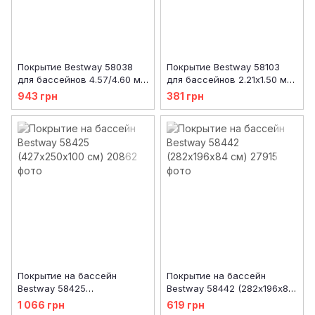
Покрытие Bestway 58038
Покрытие Bestway 58103
для бассейнов 4.57/4.60 м
для бассейнов 2.21x1.50 м
(d 470 см)
(224x154 см)
943 грн
381 грн
Покрытие на бассейн
Покрытие на бассейн
Bestway 58425
Bestway 58442 (282х196х84
(427х250х100 см)
см)
1 066 грн
619 грн