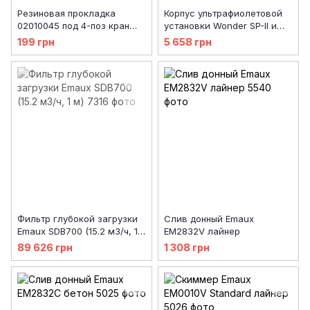
Резиновая прокладка
Корпус ультрафиолетовой
02010045 под 4-поз кран
установки Wonder SP-II и
для фильтра Emaux FSU
SP-IV
199 грн
5 658 грн
Фильтр глубокой загрузки
Слив донный Emaux
Emaux SDB700 (15.2 м3/ч, 1
EM2832V лайнер
м)
89 626 грн
1 308 грн