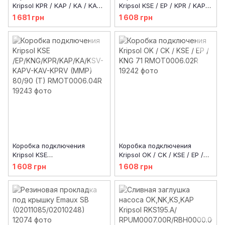
Kripsol KPR / KAP / KA / KAN /
Kripsol KSE / EP / KPR / KAP /
KT / 100(T) RMOT0006.06R
KA 90 (M) RMOT0006.05R
1 681 грн
1 608 грн
Коробка подключения
Коробка подключения
Kripsol KSE
Kripsol OK / CK / KSE / EP /
/EP/KNG/KPR/KAP/KA/KSV-
KNG 71 RMOT0006.02R
1 608 грн
1 608 грн
KAPV-KAV-KPRV (MMP) 80/90
(T) RMOT0006.04R