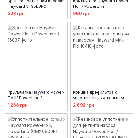
Крышка контактной коробки
Крыльчатка Hayward Power-
Hayward 3495EURO
Flo II/ PowerLine
323 грн
950 грн
Крыльчатка Hayward Power-
Крышка префильтра с
Flo II/ PowerLine 1
уплотнительным кольцом к
насосам Hayward Max Flo
1 238 грн
2 692 грн