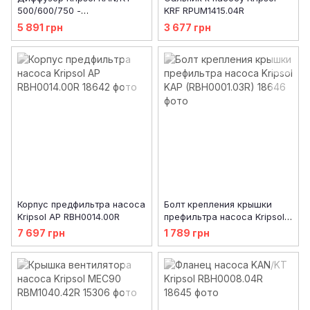
500/600/750 -
KRF RPUM1415.04R
RPUM0012.06R/ RBH0006.05R
5 891 грн
3 677 грн
BCP500-750
Корпус предфильтра насоса
Болт крепления крышки
Kripsol AP RBH0014.00R
префильтра насоса Kripsol
KAP (RBH0001.03R)
7 697 грн
1 789 грн