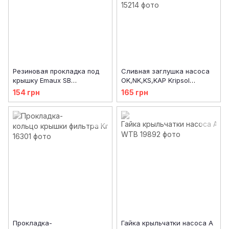
Резиновая прокладка под
Сливная заглушка насоса
крышку Emaux SB
OK,NK,KS,KAP Kripsol
(02011085/02010248)
RKS195.A/
154 грн
165 грн
RPUM0007.00R/RBH0000.00R
Прокладка-
Гайка крыльчатки насоса A