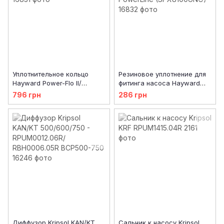
Уплотнительное кольцо
Резиновое уплотнение для
Hayward Power-Flo II/
фитинга насоса Hayward
PowerLine (GMX0600F)
Power-Flo II/ PowerLine
796 грн
286 грн
(SPX8100UNO)
Диффузор Kripsol KAN/KT
Сальник к насосу Kripsol