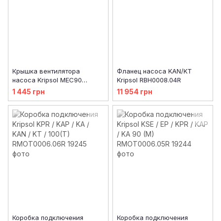
Крышка вентилятора
Фланец насоса KAN/KT
насоса Kripsol MEC90
Kripsol RBH0008.04R
RBM1040.42R
1 445 грн
11 954 грн
Коробка подключения
Коробка подключения