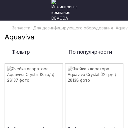
Запчасти
Для дезинфицирующего оборудования
Aquav
Aquaviva
Фильтр
По популярности