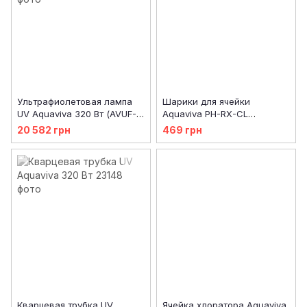
Ультрафиолетовая лампа
Шарики для ячейки
UV Aquaviva 320 Вт (AVUF-
Aquaviva PH-RX-CL
LAMP-320w)
(RIC0153013)
20 582 грн
469 грн
Кварцевая трубка UV
Ячейка хлоратора Aquaviva