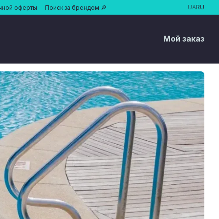
UA
RU
чной оферты
Поиск за брендом 🔎
Мой заказ