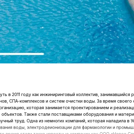
уть в 2011 году как инжиниринговый коллектив, занимавшийся 
нов, СПА-комплексов и систем очистки воды. За время своего
ганизацию, которая занимается проектированием и реализацие
объектов. Также стали поставщиками оборудования и материа
учный труд. Одна из немногих компаний, которая наладила в 
вания воды, электродеионизации для фармакологии и промыш
это время стали такие известные компании как: ООО «Новое С