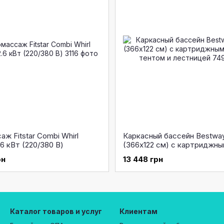
ж Fitstar Combi Whirl
Каркасный бассейн Bestwa
.6 кВт (220/380 В)
(366х122 см) с картриджн
фильтром, тентом и лестн
рн
13 448 грн
Каталог товаров и услуг
Клиентам