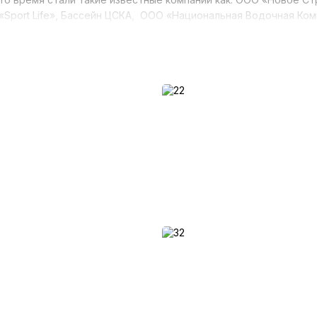
 «Sport Life», Бассейн ЦСКА, ООО «Национальная Водочная Ко
», коттеджный городок «Riviera Villas», гостиничный развл
терства м. Киева, комплекс «София Sport» и многие другие 
комплекс строительства бассейнов, СПА-комплексов и 
о подберут Вам оптимальное решение. При необходимости
вляется по методикам и требованиям международных станда
пания «Девода» предлагает комплексные системы очистки
и систем водоочистки как своего производства так и вед
 оптовым поставщиком материалов, оборудования и химии для 
удования. Предприятие «Девода» осуществляет весь комплек
. Если Ваше оборудование технически устарело, если Вас
осто хотите ее заменить, наши специалисты проведут модерн
х озонаторов для воды, систем озонирования, систем обр
истки и желания создавать качественное профессиональн