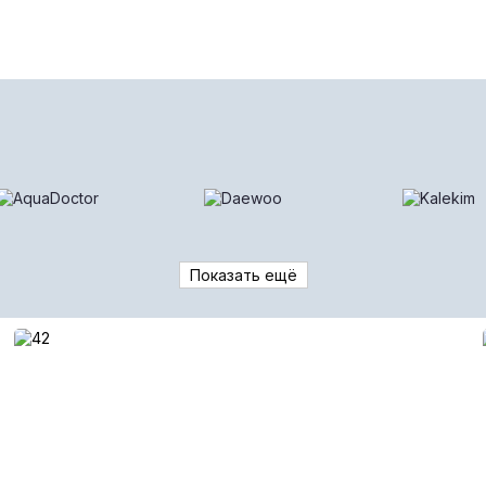
 систем.
те с нашей компанией Вы никогда не останетесь наедине с не
держку не только в гарантийный срок, но и в постгарантийны
ны, отличный сервис и ответственность к каждому этапу 
Показать ещё