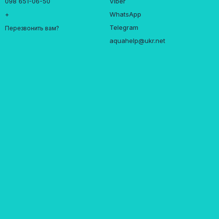
098 651-06-50
Viber
+
WhatsApp
Telegram
Перезвонить вам?
aquahelp@ukr.net