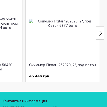
y 56420
Скиммер Fitstar 1262020, 2", под бетон
ым
ицей
45 446 грн
Контактная информация