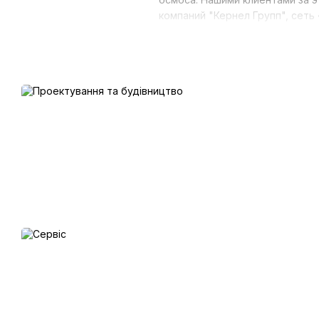
компаний "Кернел Групп", сеть
комплекс отдыха «Selfish Club
Школа Высшего Спортивного Мас
Наши услуги:
• Проектирование и полный 
специалисты профессиональн
Подбор оборудования осущест
• Продажа оборудования. Ком
оборудование для бассейнов 
Является как розничным, так и
• Установка и установка обор
работ.
• Модернизация оборудования
после очистки или если Вы пр
• Производство газоразрядны
Большой опыт в сфере водооч