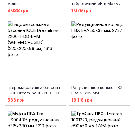
мешок
таблеточный pH и Медь
LR/HR (20 тестов)
3 038 грн
1 079 грн
Гидромассажный бассейн
Редукционное кольцо ПВХ
IQUE Dreamline-II 2200-II-DD-
ERA 50х32 мм.
BPM (WiFi+MICROSILK)
566 грн
18 118 грн
(220х220х96 см)