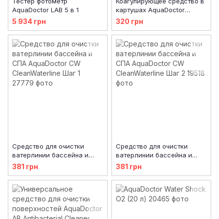
Тестер фотометр
Коагулирующее средство в
AquaDoctor LAB 5 в 1
картушах AquaDoctor
Superflock
5 934 грн
320 грн
Средство для очистки
Средство для очистки
ватерлинии бассейна и
ватерлинии бассейна и
СПА AquaDoctor CW
СПА AquaDoctor CW
381 грн
381 грн
CleanWaterline Шаг 1
CleanWaterline Шаг 2