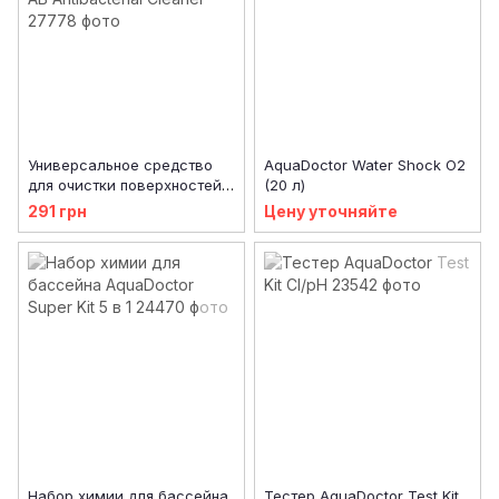
Универсальное средство
AquaDoctor Water Shock О2
для очистки поверхностей
(20 л)
AquaDoctor AB Antibacterial
291 грн
Цену уточняйте
Cleaner
Набор химии для бассейна
Тестер AquaDoctor Test Kit