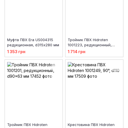
Муфта ПВХ Era US004315
Тройник ПВХ Hidroten
редукционная, d315х280 мм
1001223, редукционный,
d90x50 мм
1 353 грн
1 714 грн
Тройник ПВХ Hidroten
Крестовина ПВХ Hidroten