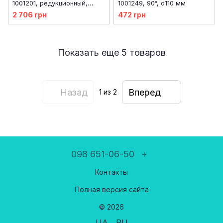
1001201, редукционный,
1001249, 90°, d110 мм
d90x63 мм
2 706 грн
472 грн
Показать еще 5 товаров
Назад
Вперед
1
из 2
098 651-06-50
+
Контакты
Полная версия сайта
© 2026
UA
RU