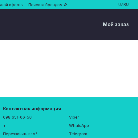
UA
RU
чной оферты
Поиск за брендом 🔎
Мой заказ
Контактная информация
098 651-06-50
Viber
+
WhatsApp
Telegram
Перезвонить вам?