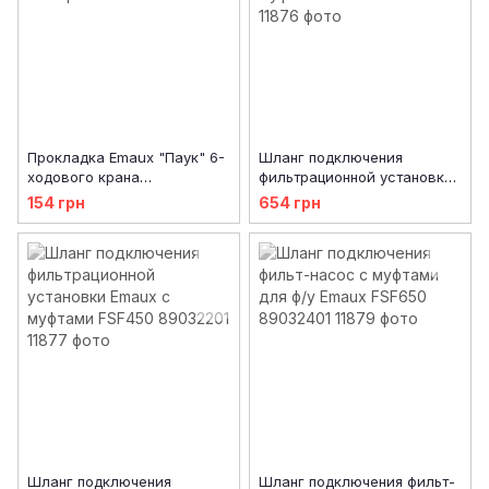
Прокладка Emaux "Паук" 6-
Шланг подключения
ходового крана
фильтрационной установки
MPV01\MPV03 (02311002)
Emaux с муфтами FSF400
154 грн
654 грн
89032103
Шланг подключения
Шланг подключения фильт-