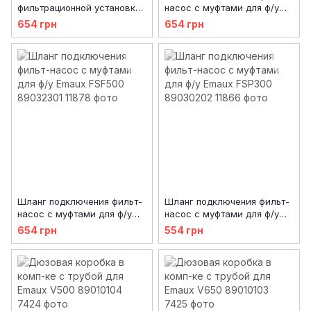
фильтрационной установки
насос с муфтами для ф/у
Emaux с муфтами FSF450
Emaux FSF650 89032401
654 грн
654 грн
89032201
Шланг подключения фильт-
Шланг подключения фильт-
насос с муфтами для ф/у
насос с муфтами для ф/у
Emaux FSF500 89032301
Emaux FSP300 89030202
654 грн
554 грн