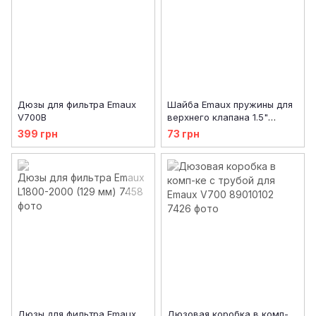
Дюзы для фильтра Emaux
Шайба Emaux пружины для
V700B
верхнего клапана 1.5"
1181002
399 грн
73 грн
Дюзы для фильтра Emaux
Дюзовая коробка в комп-