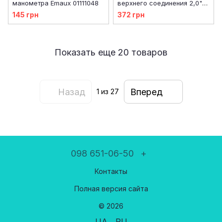
манометра Emaux 01111048
верхнего соединения 2,0"
черный (01013099)
145 грн
372 грн
Показать еще 20 товаров
Назад
Вперед
1
из 27
098 651-06-50
+
Контакты
Полная версия сайта
© 2026
UA
RU