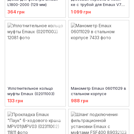
L1800-2000 (129 мм)
ке с трубой для Emaux V700
89010102
364 грн
1 099 грн
Уплотнительное кольцо
Манометр Emaux 06011029 в
муфты Emaux (02011003)
стальном корпусе
133 грн
988 грн