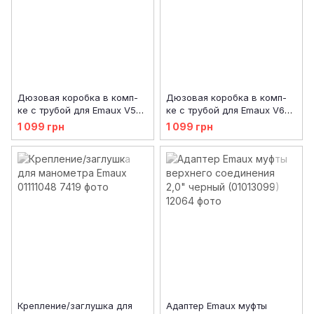
Дюзовая коробка в комп-
Дюзовая коробка в комп-
ке с трубой для Emaux V500
ке с трубой для Emaux V650
89010104
89010103
1 099 грн
1 099 грн
Крепление/заглушка для
Адаптер Emaux муфты