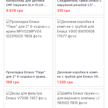
Контроллер для датчика
Соединитель гайка Emaux с
ORP Hayward GLX-PLUS-
наружной резьбой 1,5"
CHIP
черная (01013015)
9 976 грн
310 грн
Прокладка Emaux "Паук"
Дюзовая коробка в комп-
для 2" 6-ходового крана
ке с трубой для Emaux V900
MPV02\MPV04 (02311003)
89010608
198 грн
1 205 грн