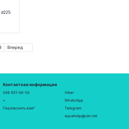
 d225
3
Вперед
Контактная информация
098 651-06-50
Viber
+
WhatsApp
Telegram
Перезвонить вам?
aquahelp@ukr.net