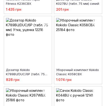
Fitness K236CBX
K027BU (табл. 75 мм) синий
1 435 грн
201 грн
Дозатор Kokido
Уборочный комплект Kokido
K789BU/DUC/6P (табл. 75
Classic K058CBX
мм) Утка, уценка
828 грн
1 074 грн