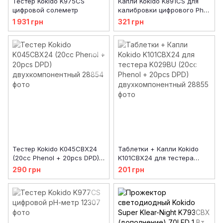
Тестер Kokido K975CS
Капли Kokido K891CS для
цифровой солеметр
калибровки цифрового Ph
тестера Kokido K977CS,
1 931 грн
321 грн
уценка
Тестер Kokido K045CBX24
Таблетки + Капли Kokido
(20cc Phenol + 20pcs DPD)
K101CBX24 для тестера
двухкомпонентный
K029BU (20cc Phenol +
290 грн
201 грн
20pcs DPD)
двухкомпонентный