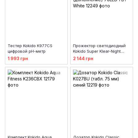
Тестер Kokido K977CS
Прожектор светодиодный
цифровой рН-метр
Kokido Super Klear-Night
K793CBX (дополнение)
1 993 грн
2 144 грн
70LED 1 Вт White
Комплект Kokido Aqua
Дозатор Kokido Classic