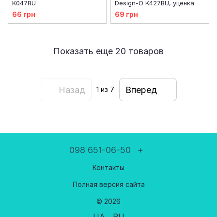
K047BU
Design-O K427BU, уценка
66 грн
69 грн
Показать еще 20 товаров
Назад
Вперед
1
из 7
098 651-06-50
+
Контакты
Полная версия сайта
© 2026
UA
RU