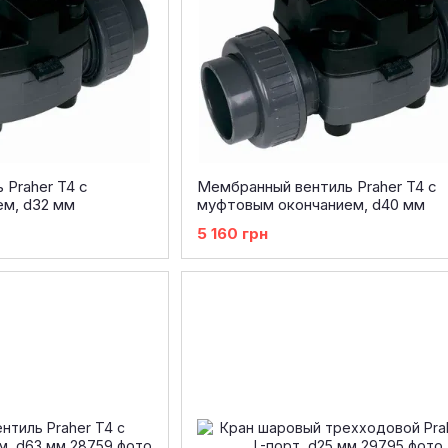
Praher T4 с
Мембранный вентиль Praher T4 с
м, d32 мм
муфтовым окончанием, d40 мм
5 160 грн