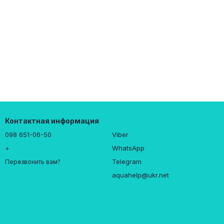
Контактная информация
098 651-06-50
Viber
+
WhatsApp
Telegram
Перезвонить вам?
aquahelp@ukr.net