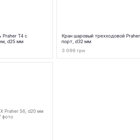
Praher T4 с
Кран шаровый трехходовой Praher 
м, d25 мм
порт, d32 мм
3 096 грн