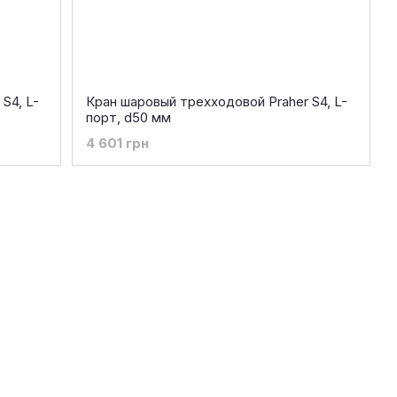
S4, L-
Кран шаровый трехходовой Praher S4, L-
порт, d50 мм
4 601 грн