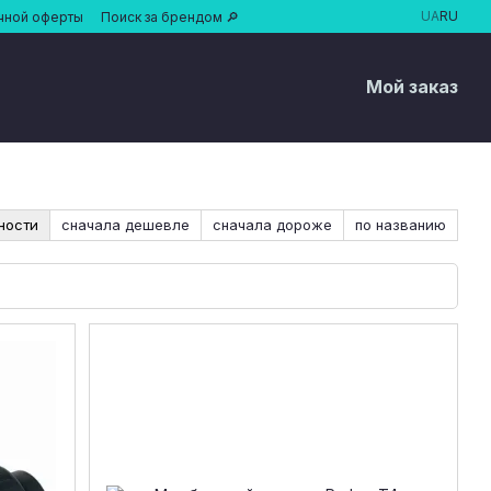
UA
RU
чной оферты
Поиск за брендом 🔎
Мой заказ
ности
сначала дешевле
сначала дороже
по названию