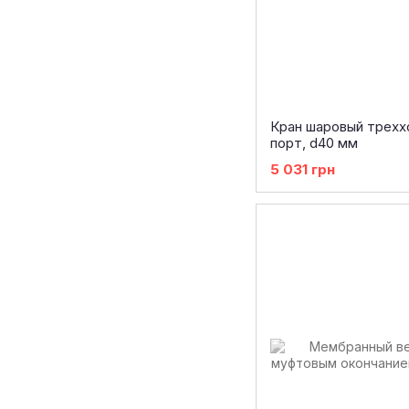
Кран шаровый треххо
порт, d40 мм
5 031 грн