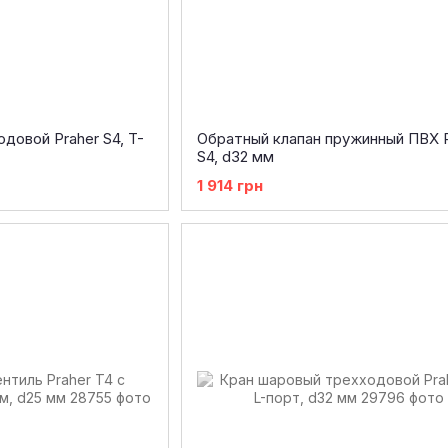
довой Praher S4, T-
Обратный клапан пружинный ПВХ P
S4, d32 мм
1 914 грн