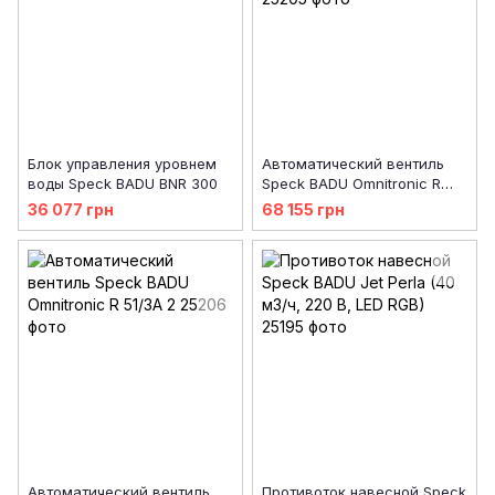
Блок управления уровнем
Автоматический вентиль
воды Speck BADU BNR 300
Speck BADU Omnitronic R
41/3A 1.5
36 077 грн
68 155 грн
Автоматический вентиль
Противоток навесной Speck