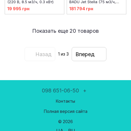
(220 В, 8.5 м3/ч, 0.3 кВт)
BADU Jet Stella (75 м3/ч,
380 В, LED RGB)
19 995 грн
181 794 грн
Показать еще 20 товаров
Назад
Вперед
1
из 3
098 651-06-50
+
Контакты
Полная версия сайта
© 2026
UA
RU