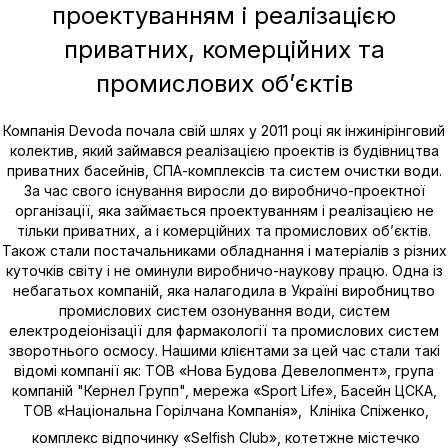
проектуванням і реалізацією
приватних, комерційних та
промислових об’єктів
Компанія Devoda почала свій шлях у 2011 році як інжинірінговий
колектив, який займався реалізацією проектів із будівництва
приватних басейнів, СПА-комплексів та систем очистки води.
За час свого існування виросли до виробничо-проектної
організації, яка займається проектуванням і реалізацією не
тільки приватних, а і комерційних та промислових об’єктів.
Також стали постачальниками обладнання і матеріалів з різних
куточків світу і не оминули виробничо-наукову працю. Одна із
небагатьох компаній, яка налагодила в Україні виробництво
промислових систем озонування води, систем
електродеіонізації для фармакології та промислових систем
зворотнього осмосу. Нашими клієнтами за цей час стали такі
відомі компанії як: ТОВ «Нова Будова Девелопмент», група
компаній "Кернел Групп", мережа «Sport Life», Басейн ЦСКА,
ТОВ «Національна Горілчана Компанія», Клініка Спіженко,
комплекс відпочинку «Selfish Club», котетжне містечко