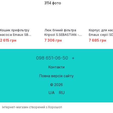
Кошик префільтру
Люк бічний фільтра
Корпус для на
насоса Emaux SB
Kripsol S.SEBASTIAN -
Emaux серії S
(1111030)
RSS140.A/ R1202140.4
(1021024)
2 615 грн
7 306 грн
7 685 грн
098 651-06-50
+
Контакти
Повна версія сайту
© 2026
UA
RU
Інтернет-магазин створений з Хорошоп