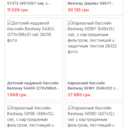
57372 (457х107 см), с
Bestway Дерево 56977
картриджным фильтром и
(549х122 см) с
11 029 грн
30 135 грн
лестницей
картриджным фильтром,
лестницей и защитным
тентом
Детский надувной бассейн
Каркасный бассейн
Bestway 54409 (270х198х51
Bestway 5618Y (549х122 см),
см)
с картриджным фильтром,
1 968 грн
27 880 грн
лестницей и защитным
тентом