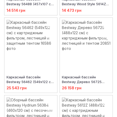
Bestway 56488 (457х107 см)
Bestway Wood Style 5614Z
с картриджным фильтром,
(427х107 см) с
14 514 грн
14 473 грн
тентом и лестницей
картриджным фильтром,
тентом и лестницей
Каркасный бассейн
Каркасный бассейн
Bestway 56462 (549х122 см)
Bestway Дерево 56725
с картриджным фильтром,
(488х122 см) с
25 543 грн
26 158 грн
лестницей и защитным
картриджным фильтром,
тентом
лестницей и тентом