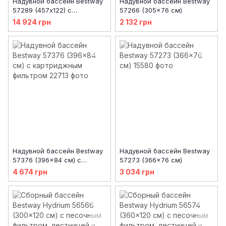
Надувной бассейн Bestway
Надувной бассейн Bestway
57289 (457х122) с
57266 (305x76 см)
картриджным фильтром
14 924 грн
2 132 грн
Надувной бассейн Bestway
Надувной бассейн Bestway
57376 (396x84 см) с
57273 (366x76 см)
картриджным фильтром
4 674 грн
3 034 грн