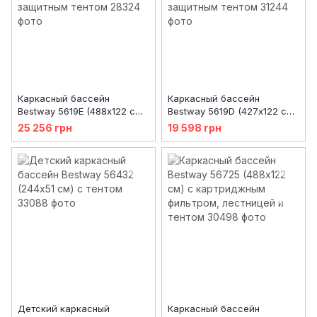
Каркасный бассейн
Каркасный бассейн
Bestway 5619E (488х122 см),
Bestway 5619D (427х122 см)
с картриджным фильтром,
с картриджным фильтром,
25 256 грн
19 598 грн
лестницей и защитным
лестницей и защитным
тентом
тентом
Детский каркасный
Каркасный бассейн