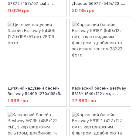
57372 (457х107 см) з
Дерево 56977 (549х122 см)
картриджним фільтром та
з картриджним фільтром,
11 029 грн
30 135 грн
драбиною
драбиною та захисним
тентом
Дитячий надувний басейн
Каркасний басейн Bestway
Bestway 54409 (270х198х51
5618Y (549х122 см), з
см)
картриджним фільтром,
1 968 грн
27 880 грн
драбиною та захисним
тентом