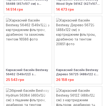
56488 (457х107 см) з
Wood Style 5614Z (427х107
картриджним фільтром,
см) з картриджним
14 514 грн
14 473 грн
тентом і драбиною
фільтром, тентом та
драбиною
Каркасний басейн Bestway
Каркасний басейн Bestway
56462 (549х122) з
Дерево 56725 (488х122 см)
картриджним фільтром,
з картриджним фільтром,
25 543 грн
26 158 грн
драбиною та захисним
драбиною та тентом
тентом