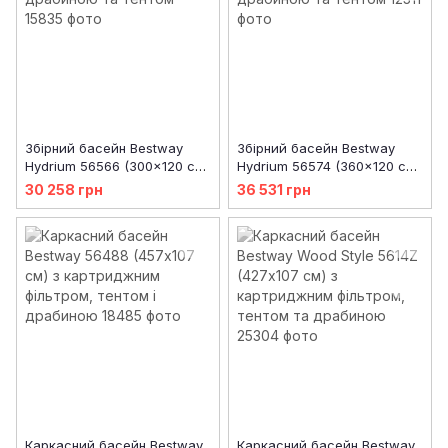
Збірний басейн Bestway
Збірний басейн Bestway
Hydrium 56566 (300x120 см)
Hydrium 56574 (360x120 см)
з піщаним фільтром,
з піщаним фільтром,
30 258 грн
36 531 грн
драбиною та тентом
драбиною та тентом
Каркасний басейн Bestway
Каркасний басейн Bestway