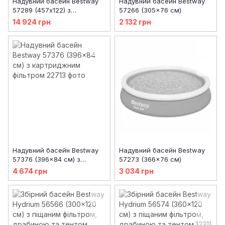
Надувний басейн Bestway
Надувний басейн Bestway
57289 (457х122) з
57266 (305x76 см)
картриджним фільтром
14 924 грн
2 132 грн
Надувний басейн Bestway
Надувний басейн Bestway
57376 (396x84 см) з
57273 (366x76 см)
картриджним фільтром
4 674 грн
3 034 грн