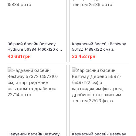
Збірний басейн Bestway
Каркасний басейн Bestway
Hydrium 56384 (460х120 см)
5612Z (488х122 см) з
з піщаним фільтром,
картриджним фільтром,
42 681 грн
23 452 грн
драбиною та тентом
драбиною та тентом
Надувний басейн Bestway
Каркасний басейн Bestway