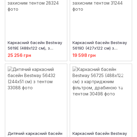
Каркасний басейн Bestway
Каркасний басейн Bestway
5619E (488х122 см), з
5619D (427х122 см) з
картриджним фільтром,
картриджним фільтром,
25 256 грн
19 598 грн
драбиною та захисним
драбиною та захисним
тентом
тентом
Дитячий каркасний басейн
Каркасний басейн Bestway