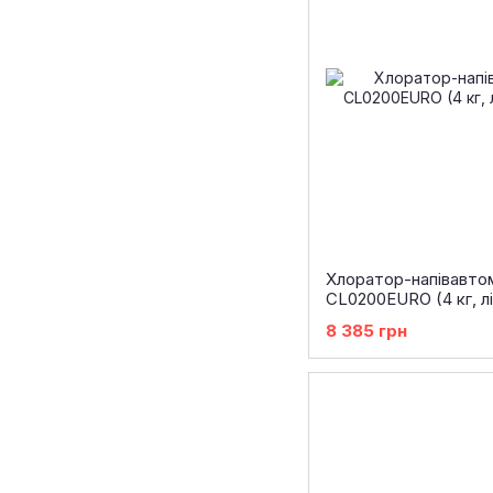
Хлоратор-напівавто
CL0200EURO (4 кг, лі
8 385 грн