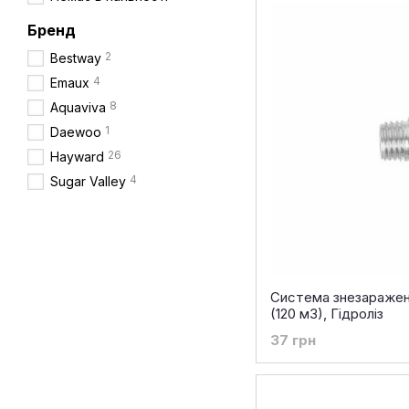
Бренд
2
Bestway
4
Emaux
8
Aquaviva
1
Daewoo
26
Hayward
4
Sugar Valley
Система знезараження
(120 м3), Гідроліз
37 грн