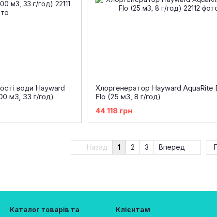
ості води Hayward
Хлоргенератор Hayward AquaRite 
00 м3, 33 г/год)
Flo (25 м3, 8 г/год)
44 118 грн
Назад
1
2
3
Вперед
Каталог товарів та
Клієнтам