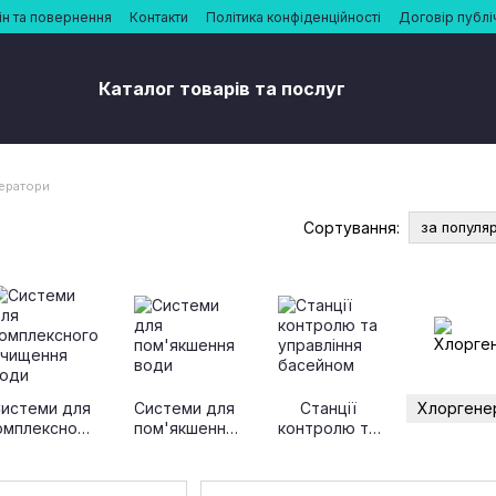
н та повернення
Контакти
Політика конфіденційності
Договір публі
Каталог товарів та послуг
ератори
Сортування:
за популя
истеми для
Системи для
Станції
Хлоргене
омплексного
пом'якшення
контролю та
очищення
води
управління
води
басейном