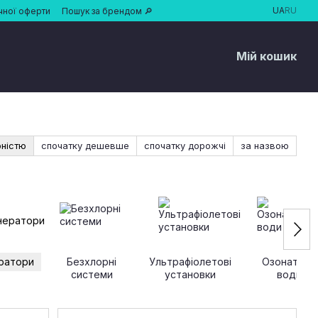
UA
RU
чної оферти
Пошук за брендом 🔎
Мій кошик
рністю
спочатку дешевше
спочатку дорожчі
за назвою
ратори
Безхлорні
Ультрафіолетові
Озонатори
системи
установки
води