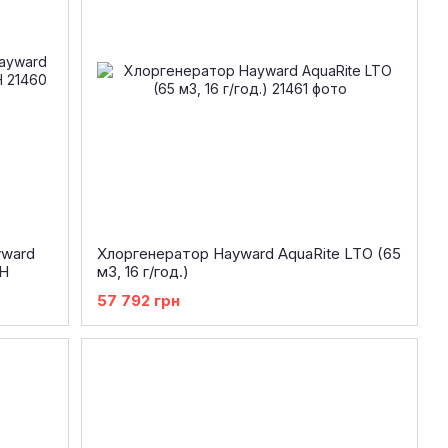
yward
Хлоргенератор Hayward AquaRite LTO (65
pH
м3, 16 г/год.)
57 792 грн