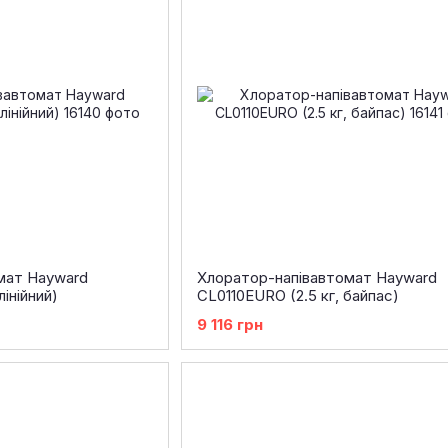
мат Hayward
Хлоратор-напівавтомат Hayward
лінійний)
CL0110EURO (2.5 кг, байпас)
9 116 грн