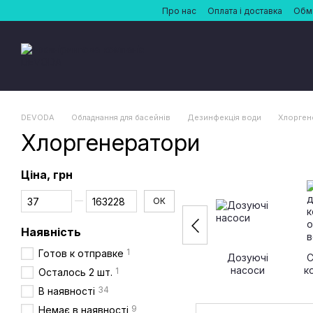
Перейти до основного контенту
Про нас
Оплата і доставка
Обмі
DEVODA
Обладнання для басейнів
Дезинфекція води
Хлорген
Хлоргенератори
Ціна, грн
Від Ціна, грн
До Ціна, грн
ОК
Наявність
1
Готов к отправке
Дозуючі
С
насоси
к
1
Осталось 2 шт.
34
В наявності
9
Немає в наявності