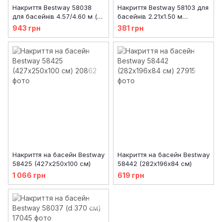
Накриття Bestway 58038
Накриття Bestway 58103 для
для басейнів 4.57/4.60 м (d
басейнів 2.21x1.50 м
470 см)
(224x154 см)
943 грн
381 грн
Накриття на басейн Bestway
Накриття на басейн Bestway
58425 (427х250х100 см)
58442 (282х196х84 см)
1 066 грн
619 грн