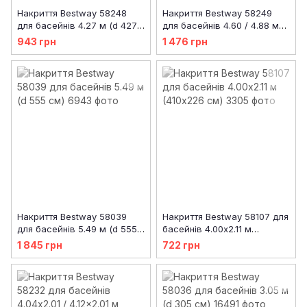
Накриття Bestway 58248
Накриття Bestway 58249
для басейнів 4.27 м (d 427
для басейнів 4.60 / 4.88 м
см)
(d 493 см)
943 грн
1 476 грн
Накриття Bestway 58039
Накриття Bestway 58107 для
для басейнів 5.49 м (d 555
басейнів 4.00x2.11 м
см)
(410х226 см)
1 845 грн
722 грн