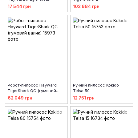
17 544 грн
102 684 грн
Робот-пилосос Hayward
Ручний пилосос Kokido
TigerShark QC (гумовий
Telsa 50
валик)
62 049 грн
12 751 грн