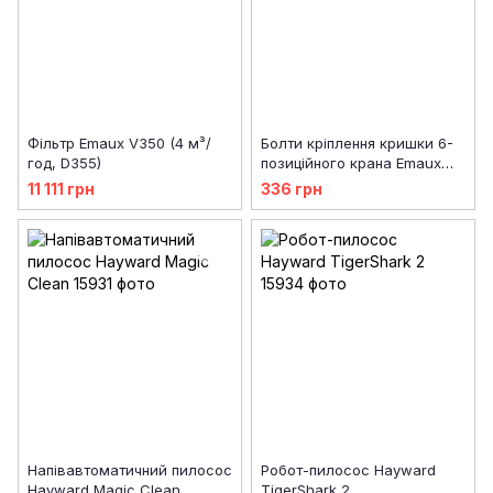
Фільтр Emaux V350 (4 м³/
Болти кріплення кришки 6-
год, D355)
позиційного крана Emaux
(89010601)
11 111 грн
336 грн
Напівавтоматичний пилосос
Робот-пилосос Hayward
Hayward Magic Clean
TigerShark 2