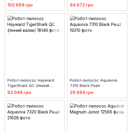
валик)
102 684 грн
64 672 грн
Робот-пилосос Hayward
Робот-пилосос Aquaviva
TigerShark QC (пінний
7310 Black Pearl
валик)
62 049 грн
29 684 грн