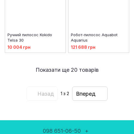
Ручний пилосос Kokido
Робот-пилосос Aquabot
Telsa 30
Aquarius
10 004 грн
121 688 грн
Показати ще 20 товарів
Назад
Вперед
1
з 2
098 651-06-50
+