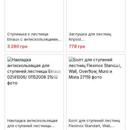
Ступенька к лестнице
Заглушка для лестниц
Emaux с антискользящими
Kripsol
накладками 89070108
RES030.R/RLAD0005.00R
3 280 грн
778 грн
Накладка антискользящая
Болт для ступеней лестниц
для ступеней лестницы
Flexinox Standart, Wall,