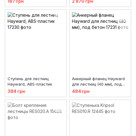
187 грн
2 870 грн
Ступень для лестниц
Анкерный фланец Hayward
Hayward, ABS-пластик
для лестниц (40 мм), под
бетон
384 грн
494 грн