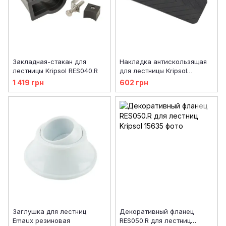
Закладная-стакан для
Накладка антискользящая
лестницы Kripsol RES040.R
для лестницы Kripsol
RES060.R
1 419 грн
602 грн
Заглушка для лестниц
Декоративный фланец
Emaux резиновая
RES050.R для лестниц