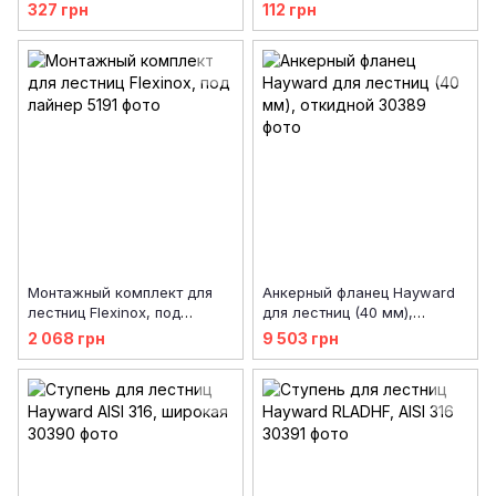
Emaux 02141006/ 01152008
Overflow, Muro и Mixta
327 грн
112 грн
Монтажный комплект для
Анкерный фланец Hayward
лестниц Flexinox, под
для лестниц (40 мм),
лайнер
откидной
2 068 грн
9 503 грн