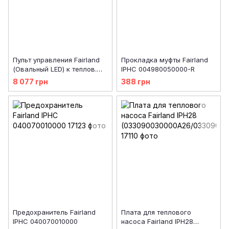
Пульт управления Fairland
Прокладка муфты Fairland
(Овальный LED) к теплов.
IPHC 004980050000-R
насосу IPHC28
8 077 грн
388 грн
033090060000A31
Предохранитель Fairland
Плата для теплового
IPHC 040070010000
насоса Fairland IPH28