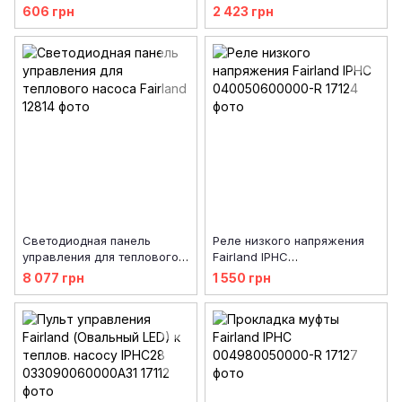
606 грн
2 423 грн
Светодиодная панель
Реле низкого напряжения
управления для теплового
Fairland IPHC
насоса Fairland
040050600000-R
8 077 грн
1 550 грн