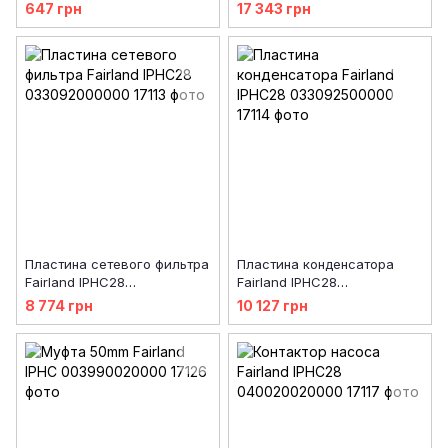
(033090030000A26/033090
647 грн
17 343 грн
24)
Пластина сетевого фильтра
Пластина конденсатора
Fairland IPHC28
Fairland IPHC28
033092000000
033092500000
8 774 грн
10 127 грн