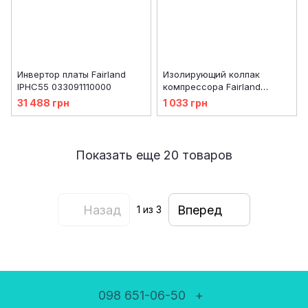
Инвертор платы Fairland
Изолирующий колпак
IPHC55 033091110000
компрессора Fairland
IPHC70T 004040360000
31 488 грн
1 033 грн
Показать еще 20 товаров
Назад
Вперед
1
из 3
098 651-06-50
+