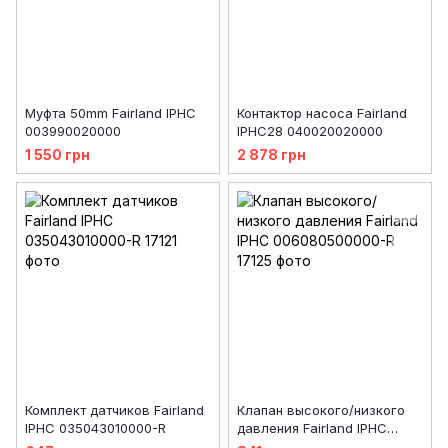
Муфта 50mm Fairland IPHC
Контактор насоса Fairland
003990020000
IPHC28 040020020000
1 550 грн
2 878 грн
Комплект датчиков Fairland
Клапан высокого/низкого
IPHC 035043010000-R
давления Fairland IPHC
006080500000-R