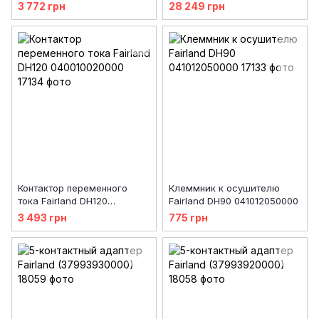
3 772 грн
28 249 грн
Контактор переменного
Клеммник к осушителю
тока Fairland DH120
Fairland DH90 041012050000
040010020000
3 493 грн
775 грн