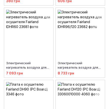
380 грн
606 грн
Электрический
Электрический
нагреватель воздуха для
нагреватель воздуха для
осушителя Fairland IDHR60
осушителя Fairland
7 093 грн
8 733 грн
IDHR96/120