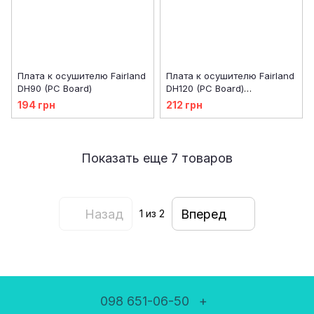
Плата к осушителю Fairland
Плата к осушителю Fairland
DH90 (PC Board)
DH120 (PC Board)
33060010000
194 грн
212 грн
Показать еще 7 товаров
Назад
Вперед
1
из 2
098 651-06-50
+