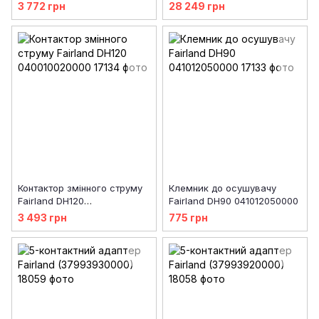
3 772 грн
28 249 грн
Контактор змінного струму
Клемник до осушувачу
Fairland DH120
Fairland DH90 041012050000
040010020000
3 493 грн
775 грн