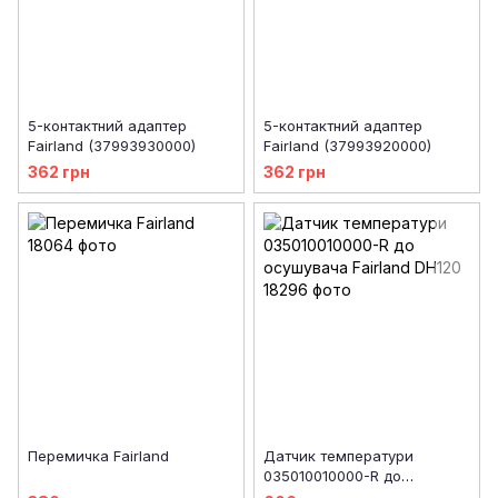
5-контактний адаптер
5-контактний адаптер
Fairland (37993930000)
Fairland (37993920000)
362 грн
362 грн
Перемичка Fairland
Датчик температури
035010010000-R до
осушувача Fairland DH120