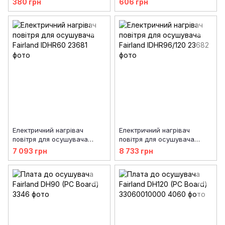
380 грн
606 грн
Електричний нагрівач
Електричний нагрівач
повітря для осушувача
повітря для осушувача
Fairland IDHR60
Fairland IDHR96/120
7 093 грн
8 733 грн