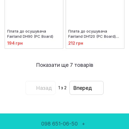
Плата до осушувача
Плата до осушувача
Fairland DH90 (PC Board)
Fairland DH120 (PC Board)
33060010000
194 грн
212 грн
Показати ще 7 товарів
Назад
Вперед
1
з 2
098 651-06-50
+