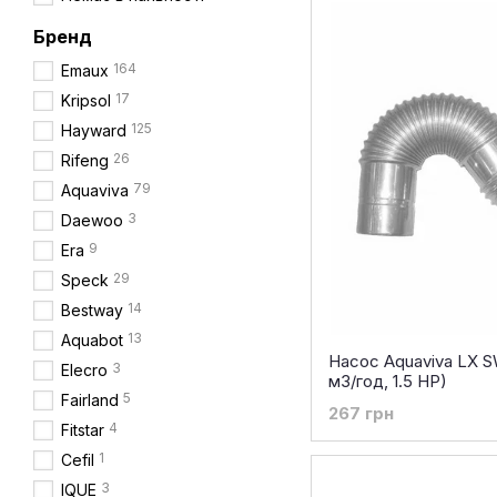
Бренд
164
Emaux
17
Kripsol
125
Hayward
26
Rifeng
79
Aquaviva
3
Daewoo
9
Era
29
Speck
14
Bestway
13
Aquabot
Насос Aquaviva LX S
3
Elecro
м3/год, 1.5 HP)
5
Fairland
267 грн
4
Fitstar
1
Cefil
3
IQUE