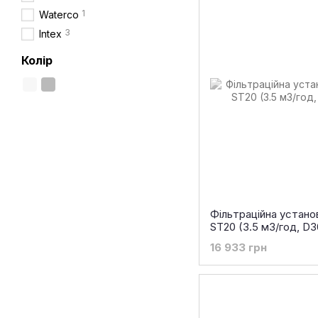
1
Waterco
3
Intex
Колір
Фільтраційна устан
ST20 (3.5 м3/год, D3
16 933 грн