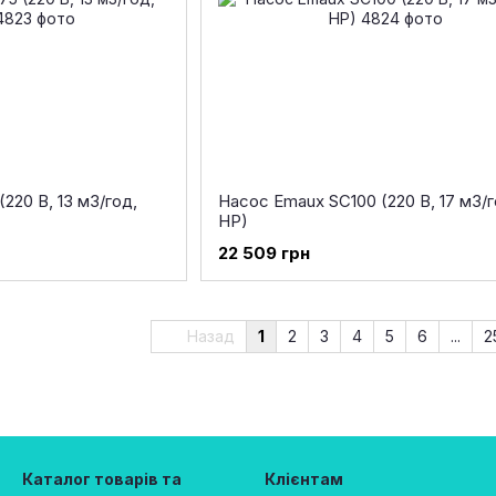
220 В, 13 м3/год,
Насос Emaux SC100 (220 В, 17 м3/г
HP)
22 509 грн
Назад
1
2
3
4
5
6
...
2
Каталог товарів та
Клієнтам