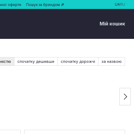
UA
RU
чної оферти
Пошук за брендом 🔎
Мій кошик
рністю
спочатку дешевше
спочатку дорожчі
за назвою