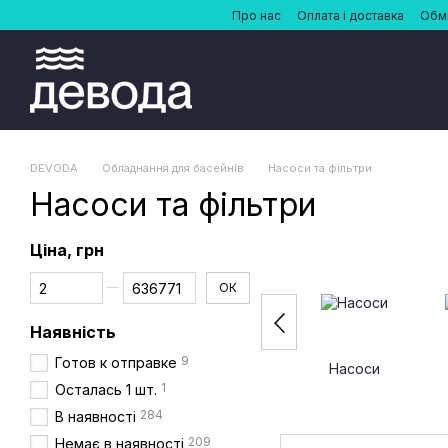
Перейти до основного контенту
Про нас
Оплата і доставка
Обмі
DEVODA
Обладнання для басейнів
Насоси та фільтри
Насоси та фільтри
Ціна, грн
Від Ціна, грн
До Ціна, грн
ОК
Наявність
9
Готов к отправке
Насоси
1
Осталась 1 шт.
284
В наявності
209
Немає в наявності