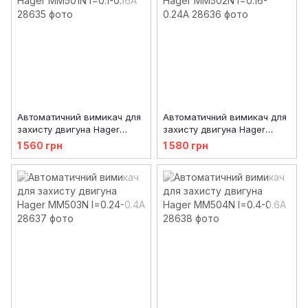
Автоматичний вимикач для
Автоматичний вимикач для
захисту двигуна Hager
захисту двигуна Hager
MM501N I=0.1-0.16А
MM502N I=0.16-0.24А
1 560 грн
1 580 грн