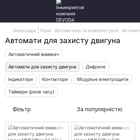
Аксесуари | Різне
Автоматика та комплектуючі
Автомат
Автомати для захисту двигуна
Автоматичний вимикач
Автомати для захисту двигуна
Дифреле
Індикатори
Контактори
Модульні електрощити
Таймери (реле часу)
Фільтр
За популярністю