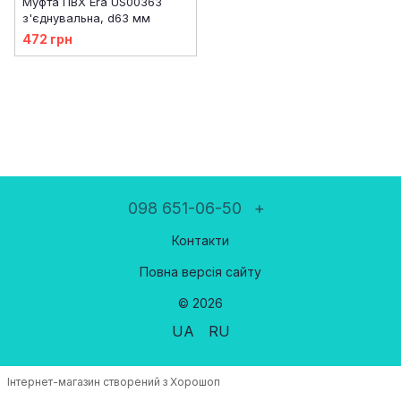
Муфта ПВХ Era US00363
з'єднувальна, d63 мм
472 грн
098 651-06-50
+
Контакти
Повна версія сайту
© 2026
UA
RU
Інтернет-магазин створений з Хорошоп