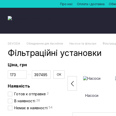
Перейти до основного контенту
Про нас
Оплата і доставка
Обмі
DEVODA
Обладнання для басейнів
Насоси та фільтри
Фільтрац
Фільтраційні установки
Ціна, грн
Від Ціна, грн
До Ціна, грн
ОК
Наявність
2
Готов к отправке
Насоси
26
В наявності
54
Немає в наявності