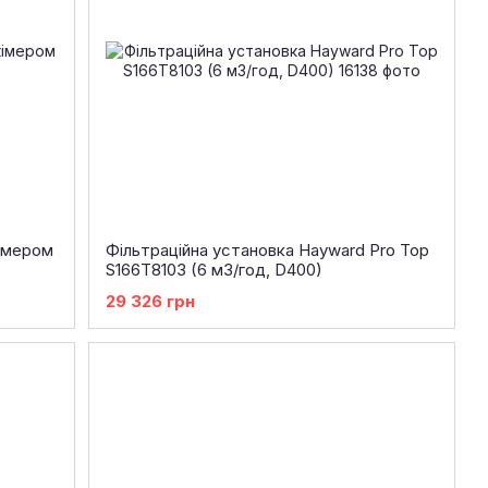
кімером
Фільтраційна установка Hayward Pro Top
S166T8103 (6 м3/год, D400)
29 326 грн