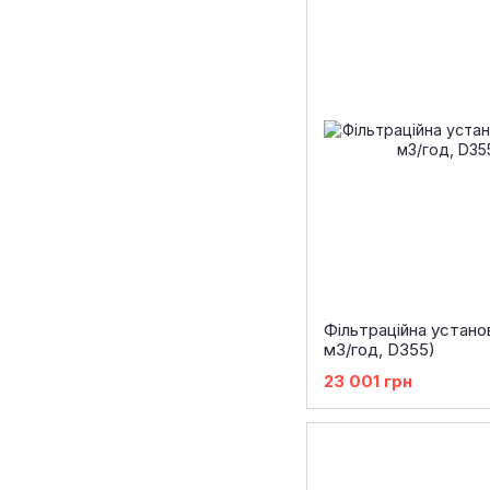
Фільтраційна устано
м3/год, D355)
23 001 грн