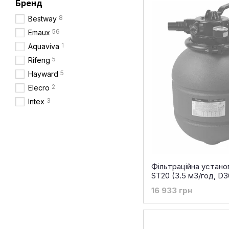
Бренд
8
Bestway
56
Emaux
1
Aquaviva
5
Rifeng
5
Hayward
2
Elecro
3
Intex
Фільтраційна устан
ST20 (3.5 м3/год, D3
16 933 грн