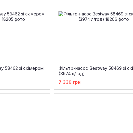
y 58462 зі скімером
Фільтр-насос Bestway 58469 зі с
(3974 л/год)
7 339 грн