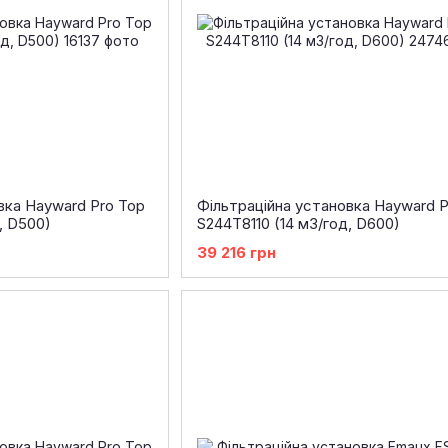
вка Hayward Pro Top
Фільтраційна установка Hayward P
, D500)
S244T8110 (14 м3/год, D600)
39 216 грн