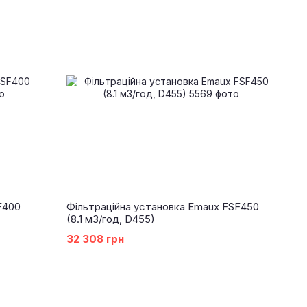
F400
Фільтраційна установка Emaux FSF450
(8.1 м3/год, D455)
32 308 грн