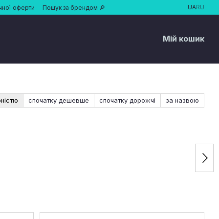
UA
RU
чної оферти
Пошук за брендом 🔎
Мій кошик
рністю
спочатку дешевше
спочатку дорожчі
за назвою