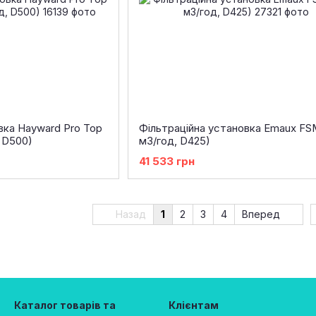
вка Hayward Pro Top
Фільтраційна установка Emaux FS
, D500)
м3/год, D425)
41 533 грн
Назад
1
2
3
4
Вперед
Каталог товарів та
Клієнтам