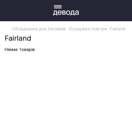
Обладнання для басейнів
Осушувачі повітря
Fairland
Fairland
Немає товарів