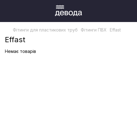
Фітинги для пластикових труб
Фітинги ПВХ
Effast
Effast
Немає товарів