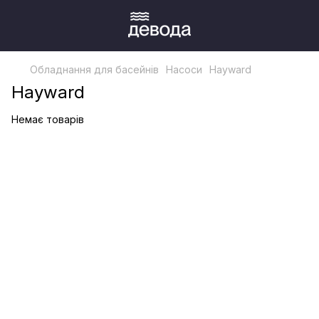
Обладнання для басейнів
Насоси
Hayward
Hayward
Немає товарів