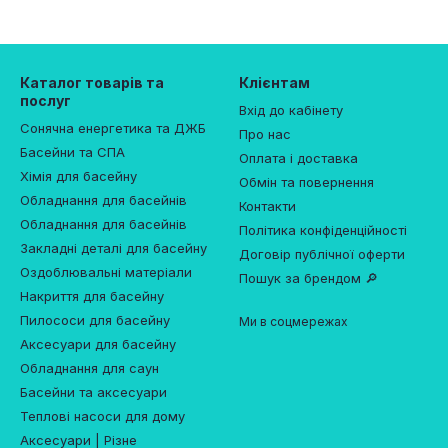
Каталог товарів та
Клієнтам
послуг
Вхід до кабінету
Сонячна енергетика та ДЖБ
Про нас
Басейни та СПА
Оплата і доставка
Хімія для басейну
Обмін та повернення
Обладнання для басейнів
Контакти
Обладнання для басейнів
Політика конфіденційності
Закладні деталі для басейну
Договір публічної оферти
Оздоблювальні матеріали
Пошук за брендом 🔎
Накриття для басейну
Пилососи для басейну
Ми в соцмережах
Аксесуари для басейну
Обладнання для саун
Басейни та аксесуари
Теплові насоси для дому
Аксесуари | Різне