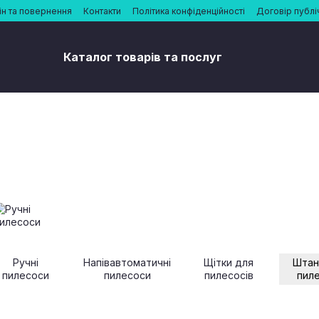
н та повернення
Контакти
Політика конфіденційності
Договір публі
Каталог товарів та послуг
Ручні
Напівавтоматичні
Щітки для
Штан
пилесоси
пилесоси
пилесосів
пиле