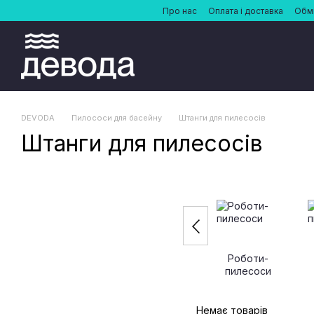
Перейти до основного контенту
Про нас
Оплата і доставка
Обмі
DEVODA
Пилососи для басейну
Штанги для пилесосів
Штанги для пилесосів
Роботи-
пилесоси
Немає товарів