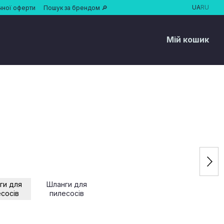
UA
RU
чної оферти
Пошук за брендом 🔎
Мій кошик
ги для
Шланги для
сосів
пилесосів